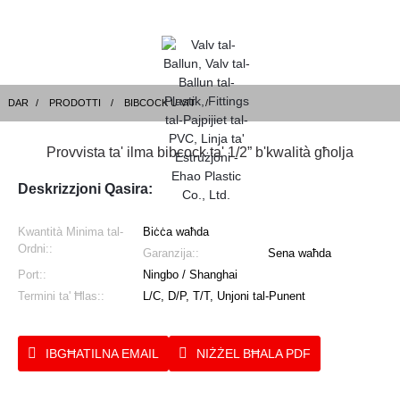
DAR
PRODOTTI
BIBCOCK U VIT
Provvista ta' ilma bibcock ta' 1/2” b'kwalità għolja
Deskrizzjoni Qasira:
Kwantità Minima tal-
Biċċa waħda
Ordni::
Garanzija::
Sena waħda
Port::
Ningbo / Shanghai
Termini ta' Ħlas::
L/C, D/P, T/T, Unjoni tal-Punent
IBGĦATILNA EMAIL
NIŻŻEL BĦALA PDF