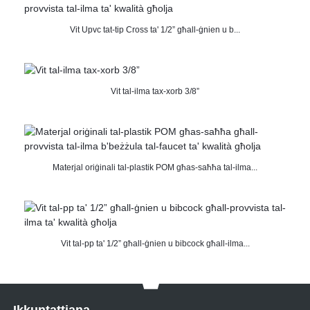
Vit Upvc tat-tip Cross ta' 1/2” għall-ġnien u b...
Vit tal-ilma tax-xorb 3/8”
Materjal oriġinali tal-plastik POM għas-saħħa tal-ilma...
Vit tal-pp ta' 1/2” għall-ġnien u bibcock għall-ilma...