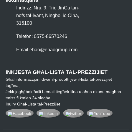
Ikkuntattjana
Indirizz: Nru. 9, Triq JinGu tan-
nofs tal-lvant, Ningbo, iċ-Ċina,
315100
Telefon: 0575-86570246
Email:
ehao@ehaogroup.com
INKJESTA GĦAL-LISTA TAL-PREZZIJIET
Għal informazzjoni dwar il-prodotti jew il-lista tal-prezzijiet
tagħna,
Jekk jogħġbok ħalli l-email tiegħek lilna u aħna nkunu magħna
tmiss fi żmien 24 siegħa.
Inuiry Għal-Lista tal-Prezzijiet