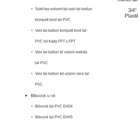
Sokit tas-solvent tal-valv tal-ballun
3/4”
Plasti
kompatt tond tal-PVC
Valv tal-ballun kompatt tond tal-
PVC bil-ħajta FPT x FPT
Valv tal-ballun ta' unjoni waħda
tal-PVC
Valv tal-ballun tal-unjoni vera tal-
PVC
Bibcock u vit
Bibcock tal-PVC EH04
Bibcock tal-PVC EH05