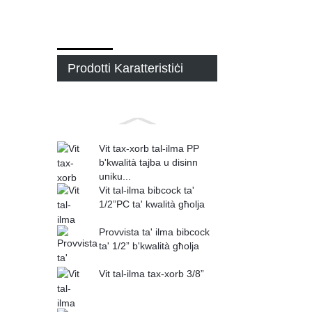
Prodotti Karatteristiċi
Vit tax-xorb tal-ilma PP
b'kwalità tajba u disinn
uniku...
Vit tal-ilma bibcock ta'
1/2”PC ta' kwalità għolja
Provvista ta' ilma bibcock
ta' 1/2” b'kwalità għolja
Vit tal-ilma tax-xorb 3/8”