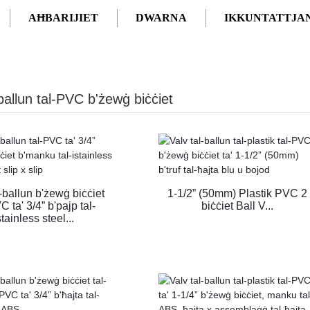
AĦBARIJIET
DWARNA
IKKUNTATTJA
C
VALV TAL-BALLUN TAL-PVC B'ŻEWĠ BIĊĊIET
-ballun tal-PVC b'żewġ biċċiet
l-ballun b'żewġ biċċiet
1-1/2” (50mm) Plastik PVC 2
C ta' 3/4” b'pajp tal-
biċċiet Ball V...
stainless steel...