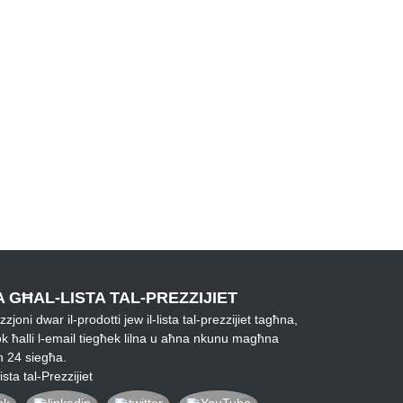
 GĦAL-LISTA TAL-PREZZIJIET
joni dwar il-prodotti jew il-lista tal-prezzijiet tagħna,
k ħalli l-email tiegħek lilna u aħna nkunu magħna
n 24 siegħa.
sta tal-Prezzijiet