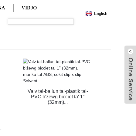
NA
VIDJO
English
Valv tal-ballun tal-plastik tal-
PVC b'żewġ biċċiet ta' 1”
(32mm)...