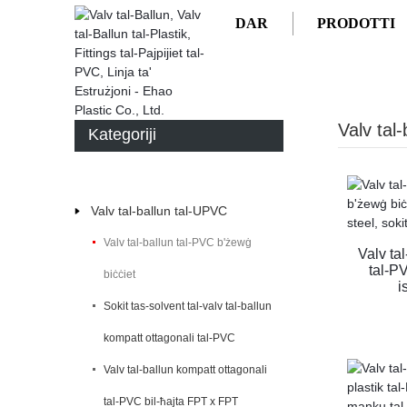
DAR
PRODOTTI
DAR
PRODOTTI
VALV TAL-BALLUN TAL-UPV
Valv tal
Kategoriji
Valv tal-ballun tal-UPVC
Valv tal-ballun tal-PVC b'żewġ
Valv ta
tal-PV
biċċiet
i
Sokit tas-solvent tal-valv tal-ballun
kompatt ottagonali tal-PVC
Valv tal-ballun kompatt ottagonali
tal-PVC bil-ħajta FPT x FPT