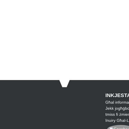
INKJESTA
Għal informazz
Jekk jogħġbo
tmiss fi żmie
Inuiry Għal-Li