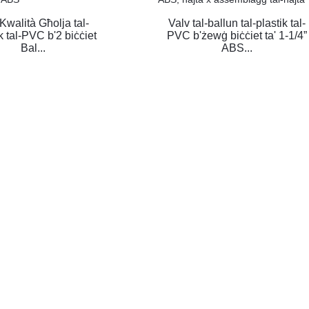
 Kwalità Għolja tal-
Valv tal-ballun tal-plastik tal-
k tal-PVC b'2 biċċiet
PVC b'żewġ biċċiet ta' 1-1/4”
Bal...
ABS...