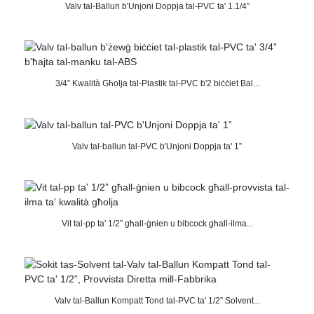
Valv tal-Ballun b'Unjoni Doppja tal-PVC ta' 1.1/4”
3/4” Kwalità Għolja tal-Plastik tal-PVC b'2 biċċiet Bal...
Valv tal-ballun tal-PVC b'Unjoni Doppja ta' 1”
Vit tal-pp ta' 1/2” għall-ġnien u bibcock għall-ilma...
Valv tal-Ballun Kompatt Tond tal-PVC ta' 1/2” Solvent...