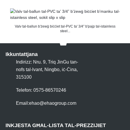
Valv tal-ballun b'żewġ biċċiet tal-PVC ta' 3/4” b'pajp tal-istainless
steel...
Ikkuntattjana
Indirizz: Nru. 9, Triq JinGu tan-
nofs tal-lvant, Ningbo, iċ-Ċina,
315100
Telefon: 0575-86570246
Email:
ehao@ehaogroup.com
INKJESTA GĦAL-LISTA TAL-PREZZIJIET