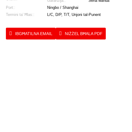
Garanzija::
Sena waħda
Port::
Ningbo / Shanghai
Termini ta' Ħlas::
L/C, D/P, T/T, Unjoni tal-Punent
IBGĦATILNA EMAIL
NIŻŻEL BĦALA PDF