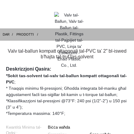
DAR
PRODOTTI
Valv tal-ballun kompatt ottagonali tal-PVC ta' 2” bl-iswed
b'ħajta tat-truf tas-solvent
Deskrizzjoni Qasira:
*Sokit tas-solvent tal-valv tal-ballun kompatt ottagonali tal-
PVC
;
* Tnaqqis minimu fil-pressjoni; Għodda integrata bil-manku għal
aġġustament faċli tas-siġillar bil-kamin u t-torque tal-ballun;
*Klassifikazzjoni tal-pressjoni @73°F: 240 psi (1/2”-2”) u 150 psi
(3” u 4”);
*Temperatura massima: 140°F;
Kwantità Minima tal-
Biċċa waħda
Ordni::